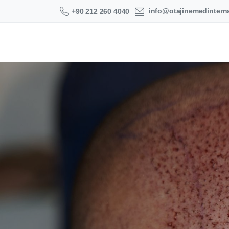
info@otajinemedintern
+90 212 260 4040