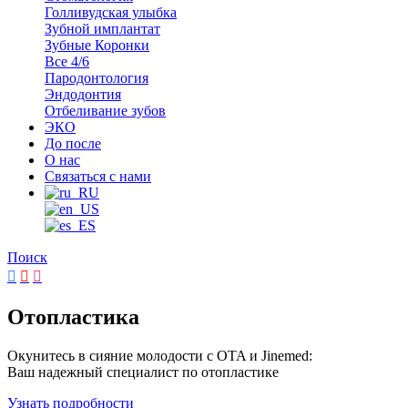
Голливудская улыбка
Зубной имплантат
Зубные Коронки
Все 4/6
Пародонтология
Эндодонтия
Отбеливание зубов
ЭКО
До после
О нас
Связаться с нами
Поиск
Отопластика
Окунитесь в сияние молодости с OTA и Jinemed:
Ваш надежный специалист по отопластике
Узнать подробности