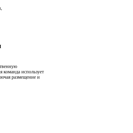
,
я
ственную
я команда использует
лючая размещение и