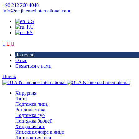
+90 212 260 4040
info@otajinemedinternational.com
До после
О нас
Связаться с нами
Поиск
Хирургия
Лицо
Подтяжка лица
Ринопластика
Подтяжка губ
Подтяжка бровей
Хирургия век
Инъекция жира в лицо
Липосакция шеи