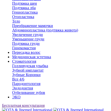
Подтяжка шеи
Подтяжка лба
Гениопластика
Отопластика
Тело
Преображение мамочки
Абдоминопластика (подтяжка живота)
Увеличение груди
Уменьшение груди
Подтяжка груди
Гинекомастия
Пересадка волос
Медицинская эстетика
Стоматология
Голливудская улыбка
Зубной имплантат
Зубные Коронки
Все 4/6
Пародонтология
Эндодонтия
Отбеливание зубов
ЭКО
Бесплатная консультация