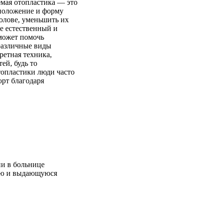
мая отопластика — это
 положение и форму
олове, уменьшить их
ее естественный и
может помочь
различные виды
етная техника,
ей, будь то
топластики люди часто
рт благодаря
и в больнице
ую и выдающуюся