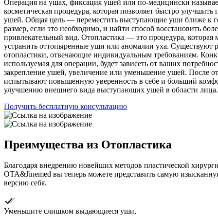
Операция на ушах, фиксация ушей или по-медицински называе
косметическая процедура, которая позволяет быстро улучшить
ушей. Общая цель — переместить выступающие уши ближе к г
размер, если это необходимо, и найти способ восстановить бол
привлекательный вид. Отопластика — это процедура, которая 
устранить оттопыренные уши или аномалии уха. Существуют 
отопластики, отвечающие индивидуальным требованиям. Конкр
используемая для операции, будет зависеть от ваших потребност
закрепление ушей, увеличение или уменьшение ушей. После о
испытывают повышенную уверенность в себе и больший комфо
улучшению внешнего вида выступающих ушей в области лица.
Получить бесплатную консультацию
Преимущества
из
Отопластика
Благодаря внедрению новейших методов пластической хирурги
OTA&Jinemed вы теперь можете представить самую изысканн
версию себя.
Уменьшите слишком выдающиеся уши,